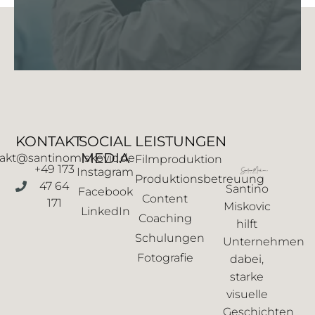
KONTAKT
SOCIAL
LEISTUNGEN
MEDIA
akt@santinomiskovic.de
Filmproduktion
+49 173
Instagram
Produktionsbetreuung
47 64
Santino
Facebook
Content
171
Miskovic
LinkedIn
Coaching
hilft
Schulungen
Unternehmen
Fotografie
dabei,
starke
visuelle
Geschichten