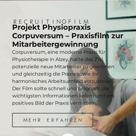
RECRUITINGFILM
Projekt Physiopraxis
Corpuversum – Praxisfilm zur
Mitarbeitergewinnung
Corpuversum, eine moderne Praxis für
Physiotherapie in Alzey, hatte das Ziel,
potenzielle neue Mitarbeiter zu gewinnen
und gleichzeitig die Praxis sowie ihr
harmonisches Arbeitsumfeld vorzustellen.
Der Film sollte schnell und prägnant die
wichtigsten Informationen liefern und ein
positives Bild der Praxis vermitteln.
MEHR ERFAHREN