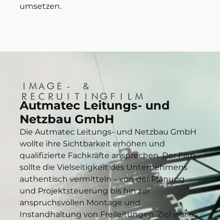
umsetzen.
IMAGE- &
RECRUITINGFILM
Autmatec Leitungs- und
Netzbau GmbH
Die Autmatec Leitungs- und Netzbau GmbH
wollte ihre Sichtbarkeit erhöhen und
qualifizierte Fachkräfte ansprechen. Der Film
sollte die Vielseitigkeit des Unternehmens
authentisch vermitteln – von der Planung
und Projektsteuerung bis hin zur
anspruchsvollen Montage und
Instandhaltung von Freileitungen. Ziel war es,