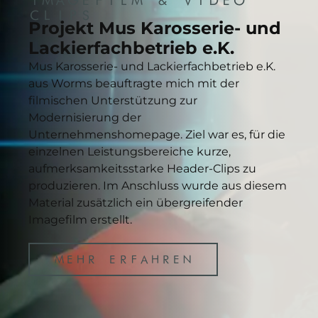
IMAGEFILM & VIDEO
CLIPS
Projekt Mus Karosserie- und
Lackierfachbetrieb e.K.
Mus Karosserie- und Lackierfachbetrieb e.K.
aus Worms beauftragte mich mit der
filmischen Unterstützung zur
Modernisierung der
Unternehmenshomepage. Ziel war es, für die
einzelnen Leistungsbereiche kurze,
aufmerksamkeitsstarke Header-Clips zu
produzieren. Im Anschluss wurde aus diesem
Material zusätzlich ein übergreifender
Imagefilm erstellt.
MEHR ERFAHREN