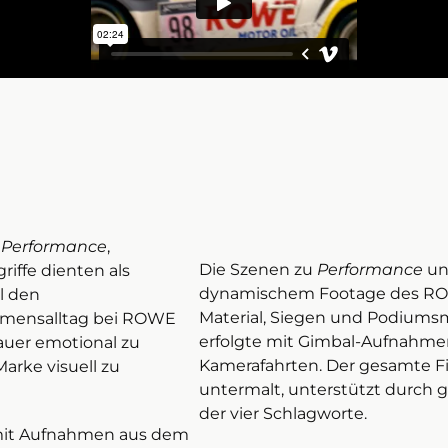
:
Performance
,
Die Szenen zu
Performance
u
griffe dienten als
dynamischem Footage des ROW
l den
Material, Siegen und Podium
hmensalltag bei ROWE
erfolgte mit Gimbal-Aufnahmen
hauer emotional zu
Kamerafahrten. Der gesamte Fi
arke visuell zu
untermalt, unterstützt durch 
der vier Schlagworte.
mit Aufnahmen aus dem