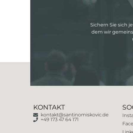
Sichern Sie sich j
dem wir gemeinsa
KONTAKT
SO
kontakt@santinomiskovic.de
Inst
+49 173 47 64 171
Fac
Link