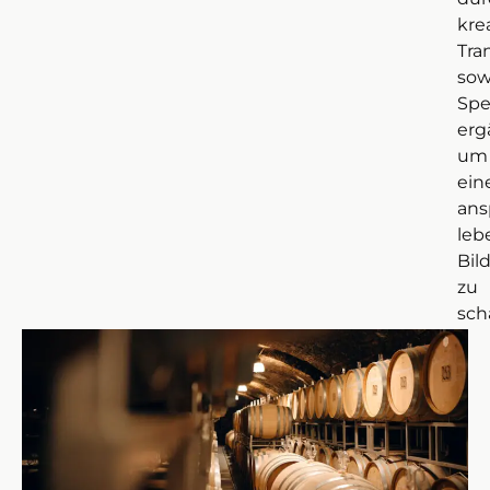
kre
Tra
sow
Sp
erg
um
ein
ans
leb
Bil
zu
sch