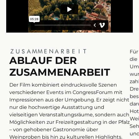
ZUSAMMENARBEIT
Für
ABLAUF DER
die
Um
ZUSAMMENARBEIT
wu
zah
Der Film kombiniert eindrucksvolle Szenen
Dre
verschiedener Events im CongressForum mit
bes
Impressionen aus der Umgebung. Er zeigt nicht
dar
nur die hochwertige Ausstattung und
Hot
vielseitigen Veranstaltungsräume, sondern auch
Wei
Möglichkeiten zur Freizeitgestaltung in der Pfalz
Seh
– von gehobener Gastronomie über
un
Weinproben bis hin zu kulturellen Highlights.