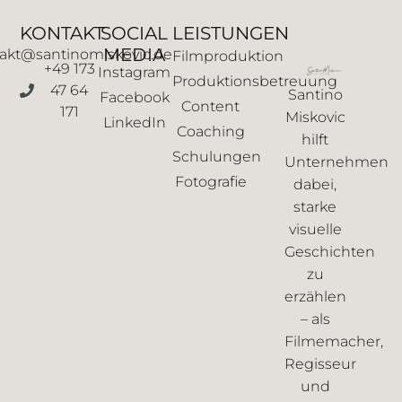
KONTAKT
SOCIAL
LEISTUNGEN
MEDIA
akt@santinomiskovic.de
Filmproduktion
+49 173
Instagram
Produktionsbetreuung
47 64
Santino
Facebook
Content
171
Miskovic
LinkedIn
Coaching
hilft
Schulungen
Unternehmen
Fotografie
dabei,
starke
visuelle
Geschichten
zu
erzählen
– als
Filmemacher,
Regisseur
und