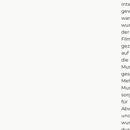
Int
ge
war
wu
der
Fil
gez
auf
die
Mus
ges
Meh
Mus
sor
für
Ab
un
wu
dur