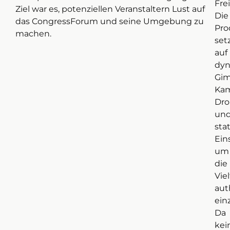
Frei
Ziel war es, potenziellen Veranstaltern Lust auf
Die
das CongressForum und seine Umgebung zu
Pro
machen.
set
auf
dyn
Gim
Kam
Dr
un
sta
Ein
um
die
Viel
aut
ein
Da
kei