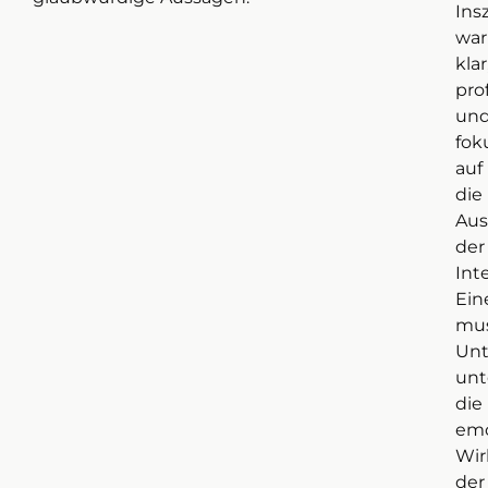
Ins
war
klar
pro
un
fok
auf
die
Aus
der
Int
Ein
mus
Unt
unt
die
emo
Wi
der