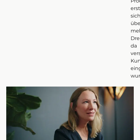
Pro
ers
sic
übe
meh
Dre
da
ver
Ku
ei
wur