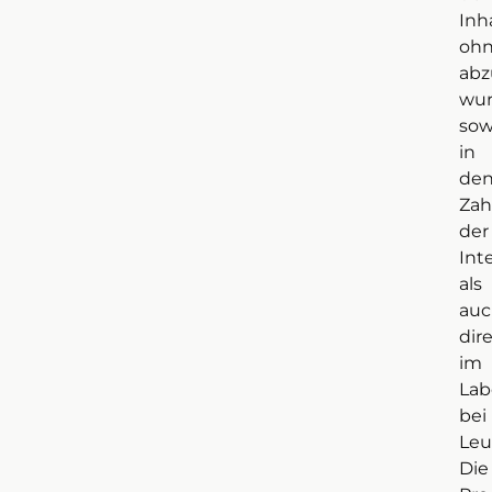
Inha
oh
abz
wu
sow
in
de
Zah
der
Int
als
auc
dir
im
Lab
bei
Leu
Die