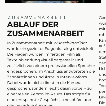
ZUSAMMENARBEIT
Ged
ABLAUF DER
wu
mit
ZUSAMMENARBEIT
ruh
Ka
In Zusammenarbeit mit
Wunschkandidat
auf
wurde ein gezielter Fragenkatalog entwickelt.
de
Die Fragen wurden im fertigen Film als
Stat
Texteinblendung visuell dargestellt und
gez
zusätzlich von einem professionellen Sprecher
Lic
eingesprochen. Im Anschluss antworteten die
un
Zahnärztinnen und Ärzte in Interviewform.
hoc
Dabei wurde nicht direkt in die Kamera
To
gesprochen, sondern leicht daran vorbei – zu
per
einer realen Person im Raum. Das sorgte für
Lav
eine entspannte Gesprächsatmosphäre und
Die
glaubwürdige Aussagen.