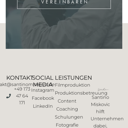
VEREINBAREN
KONTAKT
SOCIAL
LEISTUNGEN
MEDIA
akt@santinomiskovic.de
Filmproduktion
+49 173
Instagram
Produktionsbetreuung
47 64
Santino
Facebook
Content
171
Miskovic
LinkedIn
Coaching
hilft
Schulungen
Unternehmen
Fotografie
dabei,