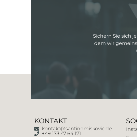
Sichern Sie sich j
dem wir gemeinsa
KONTAKT
SO
kontakt@santinomiskovic.de
Inst
+49 173 47 64 171