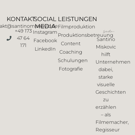
KONTAKT
SOCIAL
LEISTUNGEN
MEDIA
akt@santinomiskovic.de
Filmproduktion
+49 173
Instagram
Produktionsbetreuung
47 64
Santino
Facebook
Content
171
Miskovic
LinkedIn
Coaching
hilft
Schulungen
Unternehmen
Fotografie
dabei,
starke
visuelle
Geschichten
zu
erzählen
– als
Filmemacher,
Regisseur