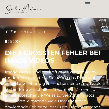
Zurück zur Übersicht
11.06.2024
DIE 3 GRÖSSTEN FEHLER BEI I
MAGE VIDEOS
Image Videos sind ein kraftvolles Werkzeug im
modernen Marketing. Sie haben das Potenzial,
eine Marke lebendig zu machen, eine emotionale
Verbindung zu schaffen und Informationen auf
eine ansprechende Weise zu vermitteln. Trotz
ihrer Vorteile machen viele Unternehmen
gravierende Fehler bei der Erstellung ihrer Image